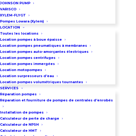
industriels, alimentation réseaux
JOHNSON PUMP
VARISCO
haute pression, stations de lavage
XYLEM-FLYGT
professionnelles, systèmes de
Pompes Lowara (Xylem)
LOCATION
refroidissement industriels,
Toutes les locations
circuits de nettoyage haute
Location pompes à boue épaisse
Location pompes pneumatiques à membranes
pression avec réservoir tampon. La
Location pompes auto-amorçantes électriques
pression exceptionnelle de 13 bar
Location pompes centrifuges
positionne ce surpresseur GMD
Location pompes immergées
Location motopompes
comme solution de référence
Location surpresseurs d’eau
pour process nécessitant pression
Location pompes volumétriques tournantes
SERVICES
élevée stable. Les pompes
Réparation pompes
multicellulaires à nombreux
Réparation et fourniture de pompes de centrales d’enrobés
étages génèrent cette HMT
Installation de pompes
importante tout en maintenant
Calculateur de perte de charge
Calculateur de NPSH
efficacité énergétique acceptable.
Calculateur de HMT
Configuration réservée aux