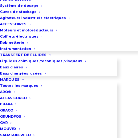
horizontales SV à vitesse
Système de dosage
constante
Cuves de stockage
Régulation par pressostats ou
Agitateurs industriels électriques
ACCESSOIRES
capteurs de pression
Moteurs et motoréducteurs
Homologués pour applications
Coffrets électriques
Robinetterie
eau potable
Instrumentation
Idéale pour irrigation
TRANSFERT DE FLUIDES
Liquides chimiques, techniques, visqueux
Débit maxi : 30 m³/h
Eaux claires
Pression maxi : 13 bar
Eaux chargées, usées
MARQUES
Toutes les marques
Description du système
ARO®
ATLAS COPCO
EBARA
Groupe de surpression haute
GRACO
pression pour applications
GRUNDFOS
professionnelles exigeantes :
GVR
MOUVEX
surpression d’eau process
SALMSON-WILO