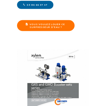
03 86 66 57 47
VOUS VOULEZ LOUER CE 
SURPRESSEUR D’EAU ?