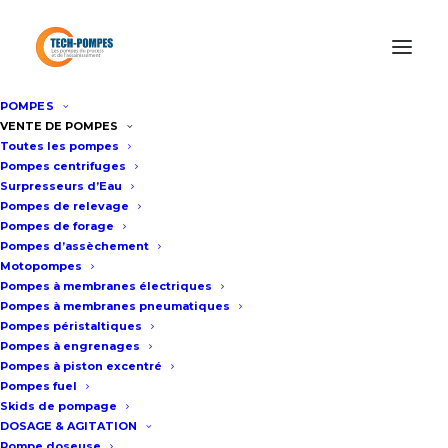
POMPES
Accueil
/
Surpresseur Eau Professionnel
/
Pompe surpresseur
VENTE DE POMPES
Toutes les pompes
professionnel GMD 30m3/h – 13bar
Pompes centrifuges
Surpresseurs d’Eau
Pompes de relevage
Pompe surpresseur
Pompes de forage
Pompes d’assèchement
professionnel GMD 30m3/h –
Motopompes
13bar
Pompes à membranes électriques
Pompes à membranes pneumatiques
Pompes péristaltiques
Fiche technique
Pompes à engrenages
Pompes à piston excentré
Pompes fuel
Skids de pompage
Surpresseur 2 pompes
DOSAGE & AGITATION
Pompe doseuse