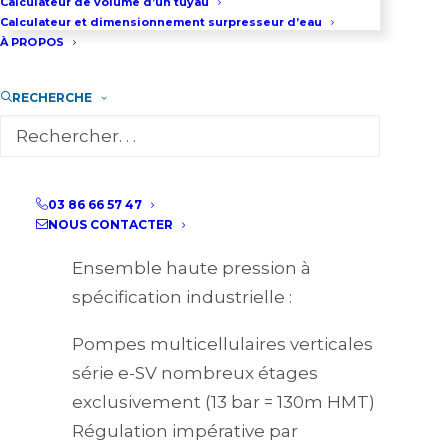
Calculateur de volume d’un tuyau
Calculateur et dimensionnement surpresseur d’eau
professionnels maîtrisant les
À PROPOS
contraintes des installations haute
pression : dimensionnement
RECHERCHE
tuyauteries, protections
surchauffe, gestion transitoires
hydrauliques.
03 86 66 57 47
Configurations disponibles
NOUS CONTACTER
Ensemble haute pression à
spécification industrielle :
Pompes multicellulaires verticales
série e-SV nombreux étages
exclusivement (13 bar = 130m HMT)
Régulation impérative par