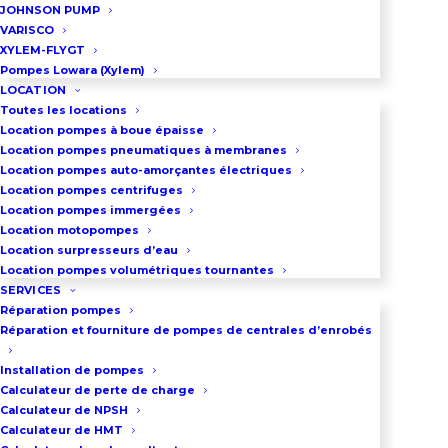
JOHNSON PUMP
d’eau potable.
VARISCO
Débit : jusqu’à 58 m³/h
XYLEM-FLYGT
Pompes Lowara (Xylem)
Hauteur manométrique : jusqu’à
LOCATION
72 m
Toutes les locations
Location pompes à boue épaisse
Location pompes pneumatiques à membranes
Description du système
Location pompes auto-amorçantes électriques
Location pompes centrifuges
Location pompes immergées
Le surpresseur automatique GHV
Location motopompes
combine gros débit et pression
Location surpresseurs d’eau
Location pompes volumétriques tournantes
élevée dans un système
SERVICES
entièrement autonome. Grâce à
Réparation pompes
ses variateurs de fréquence
Réparation et fourniture de pompes de centrales d’enrobés
Hydrovar pilotant chaque pompe
Installation de pompes
individuellement, le groupe ajuste
Calculateur de perte de charge
Calculateur de NPSH
en continu sa puissance pour
Calculateur de HMT
maintenir exactement la pression