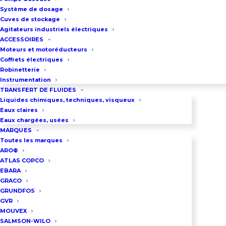
multicellulaires verticales et de 4
Système de dosage
variateurs de vitesse
Cuves de stockage
Agitateurs industriels électriques
électroniques.
ACCESSOIRES
Les pompes fonctionnent à
Moteurs et motoréducteurs
Coffrets électriques
vitesse variable pour optimiser la
Robinetterie
rentabilité et la fiabilité du
Instrumentation
système.
TRANSFERT DE FLUIDES
Liquides chimiques, techniques, visqueux
Fonctionnement entièrement
Eaux claires
automatisé.
Eaux chargées, usées
MARQUES
Installation et mise en service
Toutes les marques
simplifiées, sans nécessité de
ARO®
ATLAS COPCO
programmation complexe.
EBARA
Compatible avec les systèmes de
GRACO
GRUNDFOS
gestion technique du bâtiment
GVR
(GTB).
MOUVEX
Homologué pour les applications
SALMSON-WILO