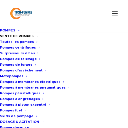
POMPES
Accueil
/
Surpresseur Eau Professionnel
/
Surpresseur d’eau
VENTE DE POMPES
Toutes les pompes
automatique GHV 60m3/h – 7bar
Pompes centrifuges
Surpresseurs d’Eau
Pompes de relevage
Surpresseur d’eau automatique
Pompes de forage
Pompes d’assèchement
GHV 60m3/h – 7bar
Motopompes
Pompes à membranes électriques
Pompes à membranes pneumatiques
Fiche technique
Pompes péristaltiques
Pompes à engrenages
Pompes à piston excentré
Pompes fuel
Surpresseur d’eau GHV40/10SV06
Skids de pompage
Équipé de 4 pompes
DOSAGE & AGITATION
Pompe doseuse