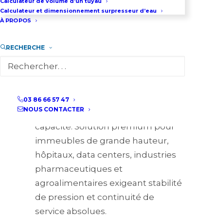
Calculateur de volume d’un tuyau
Calculateur et dimensionnement surpresseur d’eau
de consigne programmée, même
À PROPOS
face à des variations brutales de
consommation. Le système
RECHERCHE
mesure la pression via
transducteurs 4-20mA et active
automatiquement le nombre de
pompes nécessaire pour satisfaire
03 86 66 57 47
NOUS CONTACTER
la demande, de 10% à 100% de la
capacité. Solution premium pour
immeubles de grande hauteur,
hôpitaux, data centers, industries
pharmaceutiques et
agroalimentaires exigeant stabilité
de pression et continuité de
service absolues.