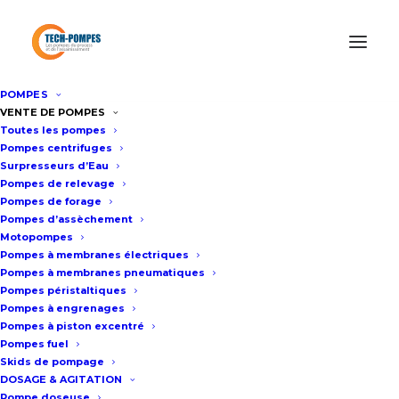
POMPES
Accueil
/
Surpresseur Eau Professionnel
/
Surpresseur à eau
VENTE DE POMPES
Toutes les pompes
GMD 60m3/h – 6bar
Pompes centrifuges
Surpresseurs d’Eau
Pompes de relevage
Surpresseur à eau GMD 60m3/h
Pompes de forage
Pompes d’assèchement
– 6bar
Motopompes
Pompes à membranes électriques
Pompes à membranes pneumatiques
Fiche technique
Pompes péristaltiques
Pompes à engrenages
Pompes à piston excentré
Pompes fuel
Surpresseur 2 pompes
Skids de pompage
horizontales HM à vitesse
DOSAGE & AGITATION
Pompe doseuse