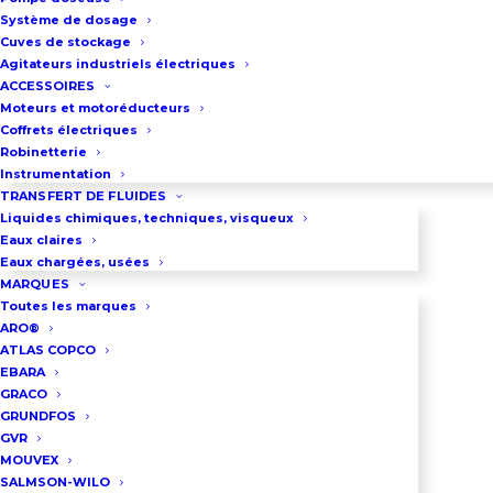
constante
Système de dosage
Régulation par pressostats ou
Cuves de stockage
Agitateurs industriels électriques
capteurs de pression
ACCESSOIRES
Homologués pour applications
Moteurs et motoréducteurs
Coffrets électriques
eau potable
Robinetterie
Débit maxi : 60 m³/h
Instrumentation
Pression maxi : 6 bar
TRANSFERT DE FLUIDES
Liquides chimiques, techniques, visqueux
Eaux claires
Description du système
Eaux chargées, usées
MARQUES
Toutes les marques
Installation de pompage bi-
ARO®
pompes haute capacité optimisée
ATLAS COPCO
EBARA
pour alimentation en eau de
GRACO
grands ensembles résidentiels,
GRUNDFOS
GVR
campus universitaires, zones
MOUVEX
pavillonnaires en lotissement avec
SALMSON-WILO