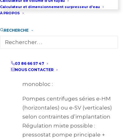
Calculateur de volume d’un tuyau
Calculateur et dimensionnement surpresseur d’eau
particulièrement adapté aux
À PROPOS
installations où la continuité de
service prime tout en optimisant
RECHERCHE
les coûts d’exploitation.
Configurations disponibles
03 86 66 57 47
Architecture optimisée
NOUS CONTACTER
débit/pression sur châssis
monobloc :
Pompes centrifuges séries e-HM
(horizontales) ou e-SV (verticales)
selon contraintes d’implantation
Régulation mixte possible :
pressostat pompe principale +