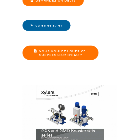
DEMANDEZ UN DEVIS
03 86 66 57 47
VOUS VOULEZ LOUER CE 
SURPRESSEUR D’EAU ?