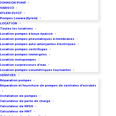
château d’eau commun, bases de
JOHNSON PUMP
VARISCO
loisirs et infrastructures
XYLEM-FLYGT
touristiques saisonnières à forte
Pompes Lowara (Xylem)
LOCATION
fréquentation. Le rapport
Toutes les locations
débit/pression 60 m³/h à 6 bar
Location pompes à boue épaisse
Location pompes pneumatiques à membranes
correspond au profil hydraulique
Location pompes auto-amorçantes électriques
typique des réseaux de
Location pompes centrifuges
Location pompes immergées
distribution à moyenne hauteur
Location motopompes
géométrique desservant
Location surpresseurs d’eau
Location pompes volumétriques tournantes
population importante.
SERVICES
L’architecture bi-pompes offre
Réparation pompes
débit modulable : une pompe en
Réparation et fourniture de pompes de centrales d’enrobés
heures creuses, deux pompes en
Installation de pompes
pointes de consommation,
Calculateur de perte de charge
Calculateur de NPSH
garantissant efficacité
Calculateur de HMT
énergétique. Système