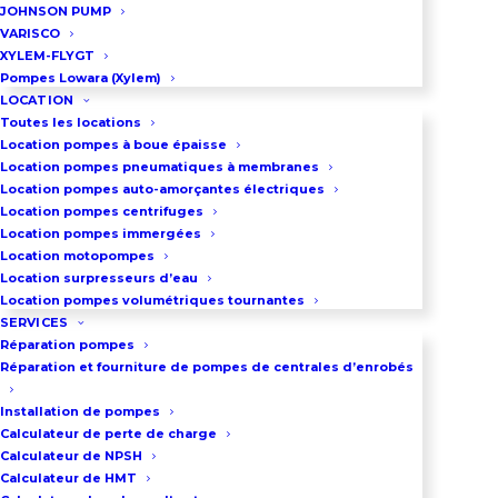
JOHNSON PUMP
Débit : jusqu’à 8,5 m³/h
VARISCO
Hauteur manométrique : jusqu’à
XYLEM-FLYGT
Pompes Lowara (Xylem)
30 m
LOCATION
Toutes les locations
Location pompes à boue épaisse
Description du système
Location pompes pneumatiques à membranes
Location pompes auto-amorçantes électriques
Ce groupe de surpression
Location pompes centrifuges
Location pompes immergées
compact pour applications
Location motopompes
industrielles légères assure
Location surpresseurs d’eau
Location pompes volumétriques tournantes
l’alimentation des process à débit
SERVICES
modéré : stations de lavage,
Réparation pompes
refroidissement d’équipements,
Réparation et fourniture de pompes de centrales d’enrobés
prélavage, humidification,
Installation de pompes
arrosage d’espaces verts
Calculateur de perte de charge
Calculateur de NPSH
industriels. Malgré sa compacité,
Calculateur de HMT
le système intègre l’intelligence