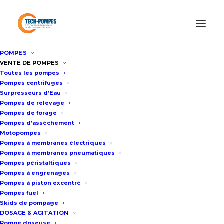
POMPES
Accueil
/
Surpresseur Eau Professionnel
/
Surpresseur eau
VENTE DE POMPES
Toutes les pompes
industriel GHV 10m3/h – 3bar
Pompes centrifuges
Surpresseurs d’Eau
Pompes de relevage
Surpresseur eau industriel GHV
Pompes de forage
Pompes d’assèchement
10m3/h – 3bar
Motopompes
Pompes à membranes électriques
Pompes à membranes pneumatiques
Fiche technique
Pompes péristaltiques
Pompes à engrenages
Pompes à piston excentré
Pompes fuel
Surpresseur d’eau GHV10/5SV04
Skids de pompage
Équipé de 1 pompe multicellulaire
DOSAGE & AGITATION
Pompe doseuse