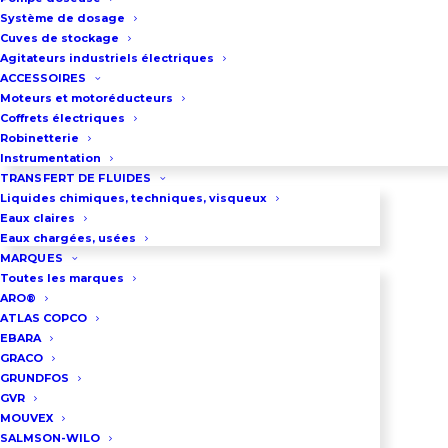
verticale et d’un variateur de
Système de dosage
vitesse électronique.
Cuves de stockage
Agitateurs industriels électriques
La pompe fonctionne à vitesse
ACCESSOIRES
variable pour optimiser la
Moteurs et motoréducteurs
Coffrets électriques
rentabilité et la fiabilité du
Robinetterie
système.
Instrumentation
Fonctionnement entièrement
TRANSFERT DE FLUIDES
Liquides chimiques, techniques, visqueux
automatisé.
Eaux claires
Installation et mise en service
Eaux chargées, usées
MARQUES
simplifiées, sans nécessité de
Toutes les marques
programmation complexe.
ARO®
ATLAS COPCO
Compatible avec les systèmes de
EBARA
gestion technique du bâtiment
GRACO
GRUNDFOS
(GTB).
GVR
Homologué pour les applications
MOUVEX
d’eau potable.
SALMSON-WILO