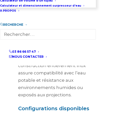
Calculateur de volume d’un tuyau
Calculateur et dimensionnement surpresseur d’eau
des variateurs Hydrovar avec
À PROPOS
mesure en temps réel et
régulation précise de la pression.
RECHERCHE
Les pompes verticales e-SV
permettent une implantation gain
de place, cruciale dans les locaux
techniques souvent exigus des
03 86 66 57 47
NOUS CONTACTER
zones de production. La
construction entièrement inox
assure compatibilité avec l’eau
potable et résistance aux
environnements humides ou
exposés aux projections.
Configurations disponibles