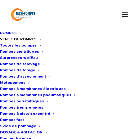
POMPES
Accueil
/
Pompes pneumatiques à membranes
/
Pompe ARO ®
VENTE DE POMPES
Toutes les pompes
PD10 pneumatique à membranes
Pompes centrifuges
Surpresseurs d’Eau
Pompes de relevage
Pompe ARO ® PD10
Pompes de forage
Pompes d’assèchement
pneumatique à membranes
Motopompes
Pompes à membranes électriques
Pompes à membranes pneumatiques
Fiche technique
Pompes péristaltiques
Pompes à engrenages
Pompes à piston excentré
Pompes fuel
Débit réglable de la pompe ARO ®
Skids de pompage
PD10 : De 0 jusqu’à 12 m3/h
DOSAGE & AGITATION
Pompe doseuse