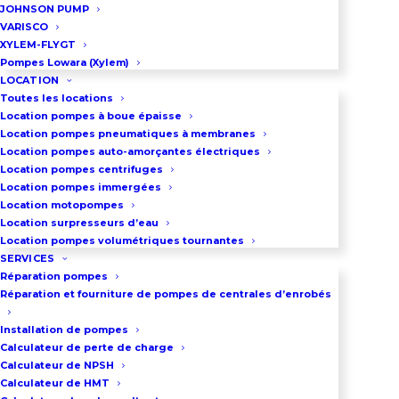
JOHNSON PUMP
Membranes en santoprène, hytrel,
VARISCO
nitrile, PTFE, viton
XYLEM-FLYGT
Pompes Lowara (Xylem)
Diamètre maxi des particules : 3,2
LOCATION
mm
Toutes les locations
Location pompes à boue épaisse
Location pompes pneumatiques à membranes
Location pompes auto-amorçantes électriques
DEMANDEZ UN DEVIS
Location pompes centrifuges
Location pompes immergées
Location motopompes
Location surpresseurs d’eau
03 86 66 57 47
Location pompes volumétriques tournantes
SERVICES
Réparation pompes
Réparation et fourniture de pompes de centrales d’enrobés
Installation de pompes
Calculateur de perte de charge
Calculateur de NPSH
Calculateur de HMT