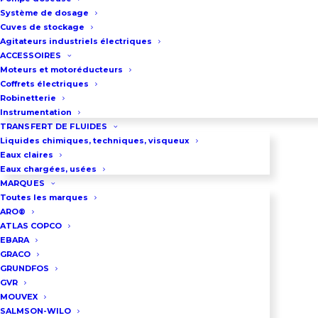
PD10P ou PD10E : Versions
Système de dosage
plastiques. Construction
Cuves de stockage
Agitateurs industriels électriques
polypropylène ou PVDF ou
ACCESSOIRES
polypropylène conducteur (ATEX)
Moteurs et motoréducteurs
Coffrets électriques
PD10A ou PD10R : Versions
Robinetterie
métalliques. Construction
Instrumentation
aluminium ou inox ou hastelloy ou
TRANSFERT DE FLUIDES
Liquides chimiques, techniques, visqueux
fonte
Eaux claires
Pour la version de pompe
Eaux chargées, usées
MARQUES
plastique : Raccordement par
Toutes les marques
orifices taraudés G1″ ou par brides
ARO®
ATLAS COPCO
normalisées DN25 latérales ou
EBARA
centrales
GRACO
GRUNDFOS
Pour la version de pompe
GVR
métallique : Raccordement par
MOUVEX
orifices taraudés G1″
SALMSON-WILO