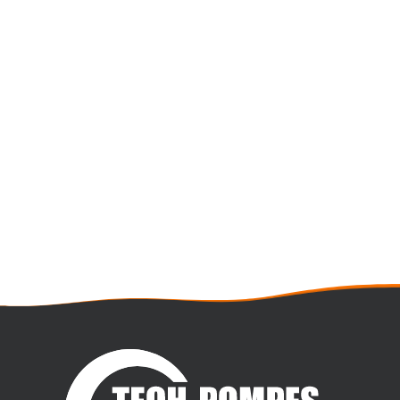
POMPE HUSKY 15120 PNEUMATIQUE À
MEMBRANES GRACO 1,5 POUCES
Débit maxi : 27,2m3/h
Pression maxi : 8 bar